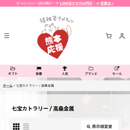
📦 ¥6,000〜送料無料｜💚
LINE友だち100円引
｜📅
営業日 >
ギフト
新着
人気
ブランド
セール
ホーム
>
七宝カトラリー / 高桑金属
七宝カトラリー / 高桑金属
表示順変更