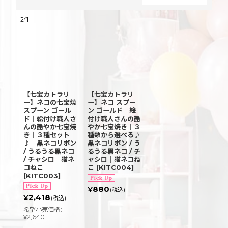
閉じる
2
件
表示数
:
並び順
:
【七宝カトラリ
【七宝カトラリ
絞り込む
ー】ネコの七宝焼
ー】ネコ スプー
スプーン ゴール
ン ゴールド｜絵
ド｜絵付け職人さ
付け職人さんの艶
んの艶やか七宝焼
やか七宝焼き｜３
き｜３種セット
種類から選べる♪
♪ 黒ネコリボン
黒ネコリボン / う
/ うるうる黒ネコ
るうる黒ネコ / チ
/ チャシロ｜猫ネ
ャシロ｜猫ネコね
コねこ
こ
[
KITC004
]
[
KITC003
]
880
¥
(税込)
2,418
¥
(税込)
希望小売価格
:
2,640
¥