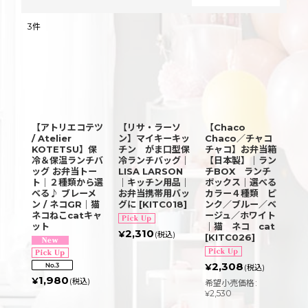
閉じる
3
件
表示数
:
並び順
:
【アトリエコテツ
【リサ・ラーソ
【Chaco
絞り込む
/ Atelier
ン】マイキーキッ
Chaco／チャコ
KOTETSU】保
チン がま口型保
チャコ】お弁当箱
冷＆保温ランチバ
冷ランチバッグ｜
【日本製】｜ラン
ッグ お弁当トー
LISA LARSON
チBOX ランチ
ト｜２種類から選
｜キッチン用品｜
ボックス｜選べる
べる♪ ブレーメ
お弁当携帯用バッ
カラー４種類 ピ
ン / ネコGR｜猫
グに
[
KITC018
]
ンク／ブルー／ベ
ネコねこcatキャ
ージュ／ホワイト
ット
｜猫 ネコ cat
2,310
¥
(税込)
[
KITC026
]
2,308
¥
(税込)
1,980
¥
(税込)
希望小売価格
:
2,530
¥