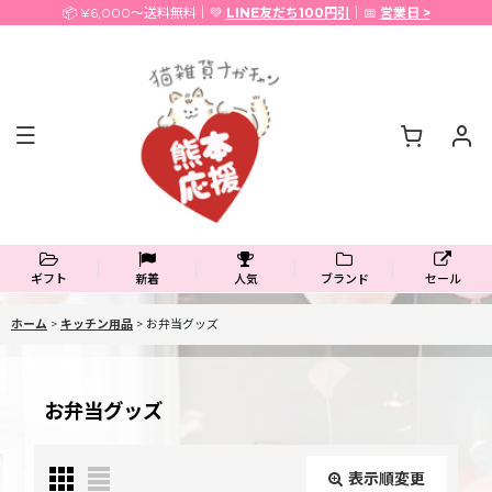
📦 ¥6,000〜送料無料｜💚
LINE友だち100円引
｜📅
営業日 >
ギフト
新着
人気
ブランド
セール
ホーム
>
キッチン用品
>
お弁当グッズ
お弁当グッズ
表示順変更