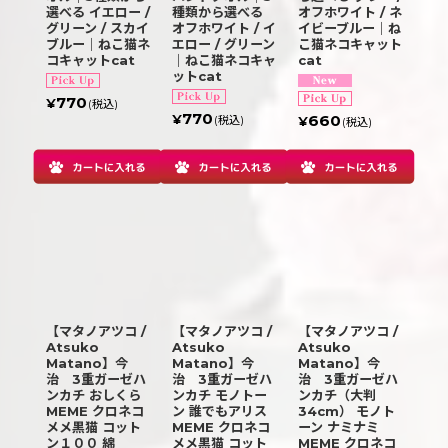
選べる イエロー /
種類から選べる
オフホワイト / ネ
グリーン / スカイ
オフホワイト / イ
イビーブルー｜ね
ブルー｜ねこ猫ネ
エロー / グリーン
こ猫ネコキャット
コキャットcat
｜ねこ猫ネコキャ
cat
ットcat
770
¥
(税込)
770
660
¥
(税込)
¥
(税込)
【マタノアツコ /
【マタノアツコ /
【マタノアツコ /
Atsuko
Atsuko
Atsuko
Matano】今
Matano】今
Matano】今
治 3重ガーゼハ
治 3重ガーゼハ
治 3重ガーゼハ
ンカチ おしくら
ンカチ モノトー
ンカチ（大判
MEME クロネコ
ン 誰でもアリス
34cm） モノト
メメ黒猫 コット
MEME クロネコ
ーン ナミナミ
ン１００ 綿
メメ黒猫 コット
MEME クロネコ