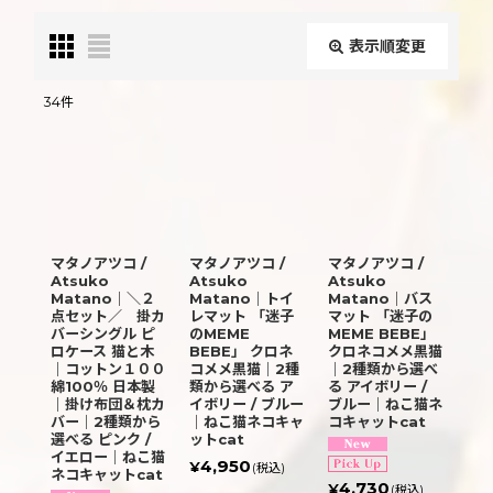
表示順変更
閉じる
34
件
表示数
:
並び順
:
マタノアツコ /
マタノアツコ /
マタノアツコ /
絞り込む
Atsuko
Atsuko
Atsuko
Matano｜＼２
Matano｜トイ
Matano｜バス
点セット／ 掛カ
レマット 「迷子
マット 「迷子の
バーシングル ピ
のMEME
MEME BEBE」
ロケース 猫と木
BEBE」 クロネ
クロネコメメ黒猫
｜コットン１００
コメメ黒猫｜2種
｜2種類から選べ
綿100％ 日本製
類から選べる ア
る アイボリー /
｜掛け布団＆枕カ
イボリー / ブルー
ブルー｜ねこ猫ネ
バー｜2種類から
｜ねこ猫ネコキャ
コキャットcat
選べる ピンク /
ットcat
イエロー｜ねこ猫
4,950
¥
(税込)
ネコキャットcat
4,730
¥
(税込)