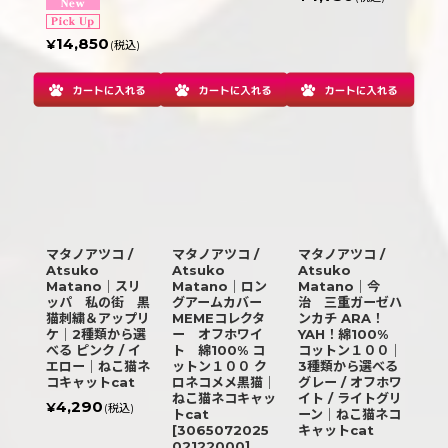
14,850
¥
(税込)
マタノアツコ /
マタノアツコ /
マタノアツコ /
Atsuko
Atsuko
Atsuko
Matano｜スリ
Matano｜ロン
Matano｜今
ッパ 私の街 黒
グアームカバー
治 三重ガーゼハ
猫刺繍＆アップリ
MEMEコレクタ
ンカチ ARA！
ケ｜2種類から選
ー オフホワイ
YAH！綿100%
べる ピンク / イ
ト 綿100% コ
コットン１００｜
エロー｜ねこ猫ネ
ットン１００ ク
3種類から選べる
コキャットcat
ロネコメメ黒猫｜
グレー / オフホワ
ねこ猫ネコキャッ
イト / ライトグリ
4,290
¥
(税込)
トcat
ーン｜ねこ猫ネコ
[
3065072025
キャットcat
02122000
]