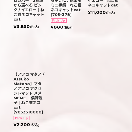
枕カバー｜2種類
ち歩きに♪携帯用
イエロー｜ねこ猫
から選べる ピン
ミニ手鏡｜ねこ猫
ネコキャットcat
ク / イエロー｜ね
ネコキャットcat
11,000
¥
(税込)
こ猫ネコキャット
[
705-378
]
cat
3,850
880
¥
(税込)
¥
(税込)
【アツコ マタノ /
Atsuko
Matano】マタ
ノアツコ アクセ
ントマット メメ
MEME ｜俣野温
子｜ねこ猫ネコ
cat
[
7053510000
]
2,200
¥
(税込)