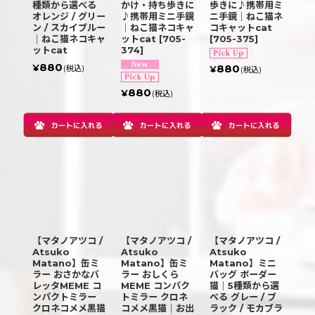
種類から選べる
かけ・持ち歩きに
歩きに♪携帯用ミ
オレンジ / グリー
♪携帯用ミニ手鏡
ニ手鏡｜ねこ猫ネ
ン / スカイブルー
｜ねこ猫ネコキャ
コキャットcat
｜ねこ猫ネコキャ
ットcat
[
705-
[
705-375
]
ットcat
374
]
880
880
¥
(税込)
¥
(税込)
880
¥
(税込)
【マタノアツコ /
【マタノアツコ /
【マタノアツコ /
Atsuko
Atsuko
Atsuko
Matano】缶ミ
Matano】缶ミ
Matano】ミニ
ラー おさかなバ
ラー おしくら
バッグ ボーダー
レッタMEME コ
MEME コンパク
猫｜5種類から選
ンパクトミラー
トミラー クロネ
べる グレー / ブ
クロネコメメ黒猫
コメメ黒猫｜お出
ラック / モカブラ