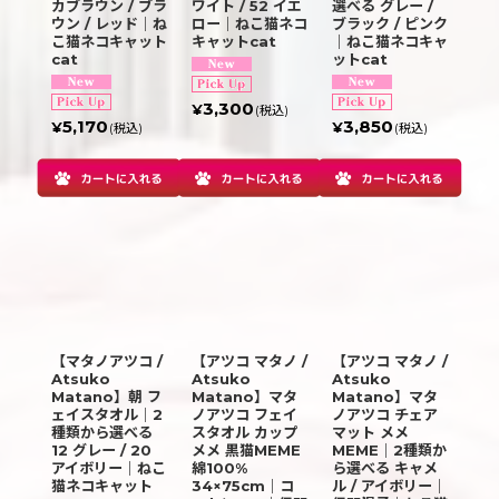
カブラウン / ブラ
ワイト / 52 イエ
選べる グレー /
ウン / レッド｜ね
ロー｜ねこ猫ネコ
ブラック / ピンク
こ猫ネコキャット
キャットcat
｜ねこ猫ネコキャ
cat
ットcat
3,300
¥
(税込)
5,170
3,850
¥
¥
(税込)
(税込)
【マタノアツコ /
【アツコ マタノ /
【アツコ マタノ /
Atsuko
Atsuko
Atsuko
Matano】朝 フ
Matano】マタ
Matano】マタ
ェイスタオル｜2
ノアツコ フェイ
ノアツコ チェア
種類から選べる
スタオル カップ
マット メメ
12 グレー / 20
メメ 黒猫MEME
MEME｜2種類か
アイボリー｜ねこ
綿100%
ら選べる キャメ
猫ネコキャット
34×75cm｜コ
ル / アイボリー｜