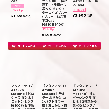
cat
ットン100｜俣野
俣野温子｜ねこ猫
温子｜3種類から
ネコcat
選べる ピンク /
ターコイズブルー
3,300
1,650
¥
(税込)
¥
(税込)
/ ブルー｜ねこ猫
ネコcat
[
6510153100
]
1,980
¥
(税込)
マタノアツコ /
【マタノアツコ /
【マタノアツコ /
Atsuko
Atsuko
Atsuko
Matano｜ピロ
Matano】缶ミ
Matano】掛カ
ケース 猫と木｜
ラー おでかけ コ
バーシングル 猫
コットン１００
ンパクトミラー
と木｜2種類から
綿100％ 日本製
猫｜お出かけ・持
選べる ピンク /