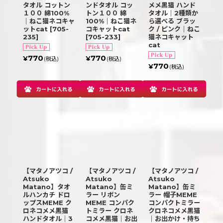
タオル コットン
ンドタオル コッ
メメ黒猫 ハンド
１００ 綿100%
トン１００ 綿
タオル｜2種類か
｜ねこ猫ネコキャ
100%｜ねこ猫ネ
ら選べる ブラッ
ットcat
[
705-
コキャットcat
ク / ピンク｜ねこ
235
]
[
705-233
]
猫ネコキャット
cat
770
770
¥
¥
(税込)
(税込)
770
¥
(税込)
【マタノアツコ /
【マタノアツコ /
【マタノアツコ /
Atsuko
Atsuko
Atsuko
Matano】タオ
Matano】缶ミ
Matano】缶ミ
ルハンカチ ドロ
ラー リボン
ラー 帽子MEME
ップスMEME ク
MEME コンパク
コンパクトミラー
ロネコメメ黒猫
トミラー クロネ
クロネコメメ黒猫
ハンドタオル｜3
コメメ黒猫｜お出
｜お出かけ・持ち