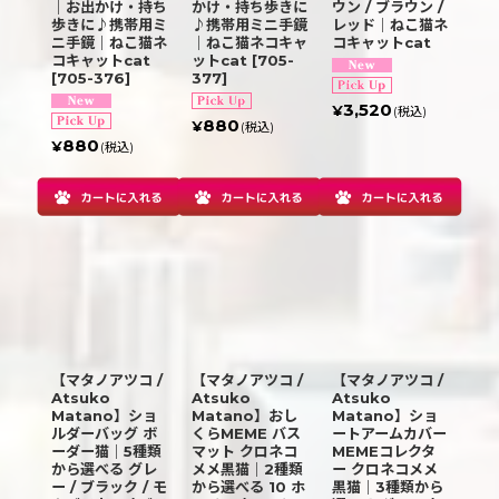
｜お出かけ・持ち
かけ・持ち歩きに
ウン / ブラウン /
歩きに♪携帯用ミ
♪携帯用ミニ手鏡
レッド｜ねこ猫ネ
ニ手鏡｜ねこ猫ネ
｜ねこ猫ネコキャ
コキャットcat
コキャットcat
ットcat
[
705-
[
705-376
]
377
]
3,520
¥
(税込)
880
¥
(税込)
880
¥
(税込)
【マタノアツコ /
【マタノアツコ /
【マタノアツコ /
Atsuko
Atsuko
Atsuko
Matano】ショ
Matano】おし
Matano】ショ
ルダーバッグ ボ
くらMEME バス
ートアームカバー
ーダー猫｜5種類
マット クロネコ
MEMEコレクタ
から選べる グレ
メメ黒猫｜2種類
ー クロネコメメ
ー / ブラック / モ
から選べる 10 ホ
黒猫｜3種類から