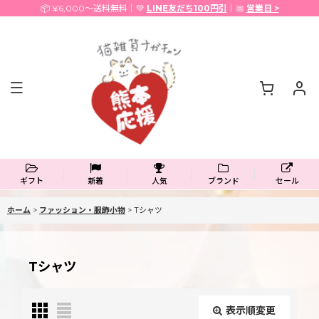
📦 ¥6,000〜送料無料｜💚
LINE友だち100円引
｜📅
営業日 >
ギフト
新着
人気
ブランド
セール
ホーム
>
ファッション・服飾小物
>
Tシャツ
Tシャツ
表示順変更