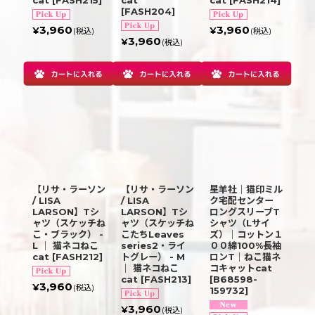
[
FASH204
]
3,960
3,960
¥
¥
(税込)
(税込)
3,960
¥
(税込)
【リサ・ラーソン
【リサ・ラーソン
星羊社｜猫印ミル
/ LISA
/ LISA
ク宅配センター
LARSON】Tシ
LARSON】Tシ
ロングスリーブT
ャツ（スケッチね
ャツ（スケッチね
シャツ（Lサイ
こ・ブラック） -
こたちLeaves
ズ）｜コットン１
L ｜ 猫ネコねこ
series2・ライ
００綿100%長袖
cat
[
FASH212
]
トグレー） - M
ロンT｜ねこ猫ネ
｜ 猫ネコねこ
コキャットcat
cat
[
FASH213
]
[
B68598-
3,960
¥
(税込)
159732
]
3,960
¥
(税込)