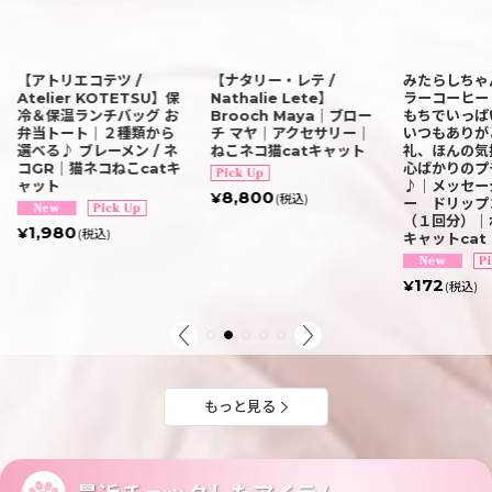
【アトリエコテツ /
【ナタリー・レテ /
みたらしちゃ
Atelier KOTETSU】保
Nathalie Lete】
ラーコーヒー
冷＆保温ランチバッグ お
Brooch Maya｜ブロー
もちでいっぱ
弁当トート｜２種類から
チ マヤ｜アクセサリー｜
いつもありが
選べる♪ ブレーメン / ネ
ねこネコ猫catキャット
礼、ほんの気
コGR｜猫ネコねこcatキ
心ばかりのプ
ャット
♪｜メッセー
8,800
¥
(税込)
ー ドリップ
（１回分）｜
1,980
¥
(税込)
キャットcat
172
¥
(税込)
もっと見る