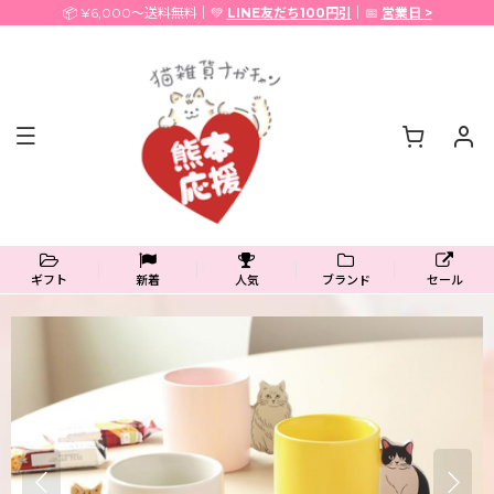
📦 ¥6,000〜送料無料｜💚
LINE友だち100円引
｜📅
営業日 >
ギフト
新着
人気
ブランド
セール