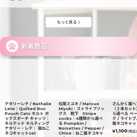
もっと見る
新着商品
ナタリーレテ / Nathalie
松尾ミユキ / Matsuo
さんかく猫ヘ
Lete｜Quilted Box
Miyuki｜ストライプソッ
（２本セット
Pouch Cats キルト ボ
クス 靴下 Stripe
ら選べる ベー
ックスポーチ キャッツ｜
socks｜4種類から選べ
ク / ライト
キルテッド キルティング
る Pumpkin /
猫ネコキャット
ナタリー・レテ｜ 猫ねこ
Noisettes / Pepper /
1,100
¥
(税込)
ネコキャットcat
Chloe｜ねこ猫ネコキャ