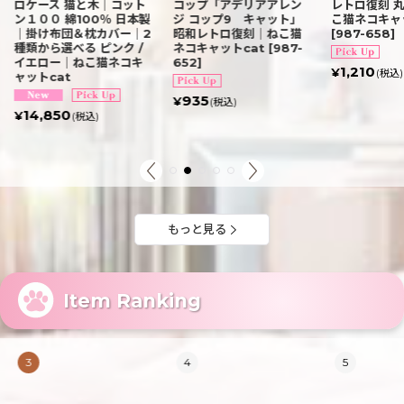
ロケース 猫と木｜コット
コップ「アデリアアレン
レトロ復刻 丸
ン１００ 綿100％ 日本製
ジ コップ9 キャット」
こ猫ネコキャッ
｜掛け布団＆枕カバー｜2
昭和レトロ復刻｜ねこ猫
[
987-658
]
種類から選べる ピンク /
ネコキャットcat
[
987-
イエロー｜ねこ猫ネコキ
652
]
1,210
¥
(税込)
ャットcat
935
¥
(税込)
14,850
¥
(税込)
もっと見る
Item Ranking
3
4
5