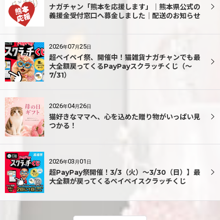
ナガチャン「熊本を応援します」｜熊本県公式の
義援金受付窓口へ募金しました｜配送のお知らせ
2026
07
25
年
月
日
超ペイペイ祭、開催中！猫雑貨ナガチャンでも最
大全額戻ってくるPayPayスクラッチくじ（〜
7/31）
2026
04
26
年
月
日
猫好きなママへ、心を込めた贈り物がいっぱい見
つかる！
2026
03
01
年
月
日
超PayPay祭開催！3/3（火）～3/30（日）】最
大全額が戻ってくるペイペイスクラッチくじ