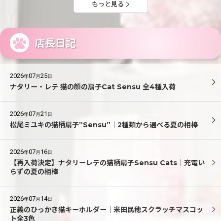
もっと見る
店長日記
2026
07
25
年
月
日
ナタリー・レテ 猫の顔の扇子Cat Sensu 全4種入荷
2026
07
21
年
月
日
松尾ミユキの猫柄扇子”Sensu”｜2種類から選べる夏の相棒
2026
07
16
年
月
日
【再入荷決定】ナタリーレテの猫柄扇子Sensu Cats｜充電い
らずの夏の相棒
2026
07
14
年
月
日
正義のひっかき猫キーホルダー｜米田民穂スクラッチマスコッ
ト全3色