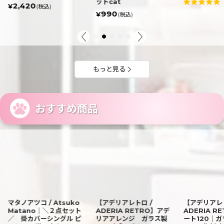
ットcat
2,420
¥
(税込)
990
¥
(税込)
もっと見る
おすすめ商品
マタノアツコ / Atsuko
【アデリアレトロ /
【アデリアレト
Matano｜＼２点セット
ADERIA RETRO】アデ
ADERIA R
／ 掛カバーシングル ピ
リアアレンジ ガラス製
ート120｜ガ