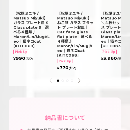
【松尾ミユキ /
【松尾ミユキ /
【松尾ミユキ /
Matsuo Miyuki】
Matsuo Miyuki】
Matsuo Miyu
ガラス プレート皿 S
ねこ顔 ガラス フラッ
＼４枚セット／ 
Glass plate S｜選
ト プレートお皿｜
ス プレート皿 S
べる４種類♪
Cat face glass
Glass plate 
Maron/Lin/Mugi/L
flat plate｜選べる
Maron/Lin/Mu
eo｜猫ネコcat
４種類♪
eo｜猫ネコcat
[
KITC069
]
Maron/Lin/Mugi/L
[
KITC083
]
eo｜猫ネコcat
[
KITC068
]
990
3,960
¥
¥
(税込)
(税込)
770
¥
(税込)
納品書について