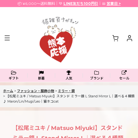
📦 ¥6,000〜送料無料｜💚
LINE友だち100円引
｜📅
営業日 >
ギフト
新着
人気
ブランド
セール
ホーム
>
ファッション・服飾小物
>
ミラー・鏡
>
【松尾ミユキ / Matsuo Miyuki】スタンド ミラー鏡 L Stand Mirror L｜選べる４種類
♪ Maron/Lin/Mugi/Leo｜猫ネコcat
【松尾ミユキ / Matsuo Miyuki】スタンド