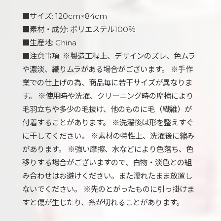
■サイズ: 120cm×84cm
■素材・成分: ポリエステル100％
■生産地: China
■注意事項: ※製造工程上、デザインのズレ、色ムラ
や濃淡、織りムラがある場合がございます。 ※手作
業での仕上げの為、商品毎に若干サイズが異なりま
す。 ※使用時や洗濯、クリーニング時の摩擦により
毛羽立ちや多少の毛抜け、他のものに毛（繊維）が
付着することがあります。 ※洗濯後は形を整えすぐ
に干してください。 ※素材の特性上、洗濯後に縮み
があります。 ※強い摩擦、水などにより色落ち、色
移りする場合がございますので、白物・淡色との組
み合わせはお避けください。また濡れたまま放置し
ないでください。 ※先のとがったものに引っ掛けま
すと傷が生じたり、糸が切れることがあります。