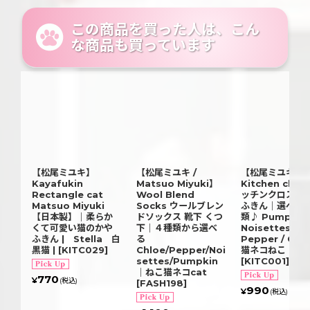
この商品を買った人は、こん
な商品も買っています
【松尾ミユキ】
【松尾ミユキ /
【松尾ミユキ】
Kayafukin
Matsuo Miyuki】
Kitchen clot
Rectangle cat
Wool Blend
ッチンクロス 
Matsuo Miyuki
Socks ウールブレン
ふきん｜選べる
【日本製】｜柔らか
ドソックス 靴下 くつ
類♪ Pumpkin 
くて可愛い猫のかや
下｜４種類から選べ
Noisettes /
ふきん | Stella 白
る
Pepper / Chl
黒猫 |
[
KITC029
]
Chloe/Pepper/Noi
猫ネコねこ
settes/Pumpkin
[
KITC001
]
｜ねこ猫ネコcat
770
¥
(税込)
[
FASH198
]
990
¥
(税込)