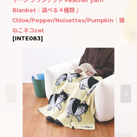
ヤーン ブランケット Feather yarn
Blanket｜選べる４種類♪
Chloe/Pepper/Noisettes/Pumpkin｜猫
ねこネコcat
[
INTE083
]