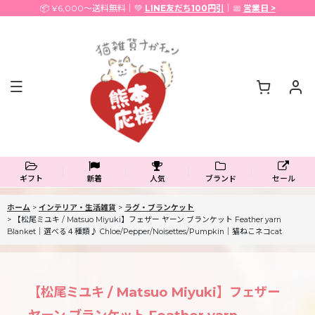
📦 ¥6,000〜送料無料｜💚
LINE友だち100円引
｜📅
営業日 >
ギフト
新着
人気
ブランド
セール
ホーム
>
インテリア・生活雑貨
>
ラグ・ブランケット
>
【松尾ミユキ / Matsuo Miyuki】フェザー ヤーン ブランケット Feather yarn
Blanket｜選べる４種類♪ Chloe/Pepper/Noisettes/Pumpkin｜猫ねこネコcat
【松尾ミユキ / Matsuo Miyuki】フェザー