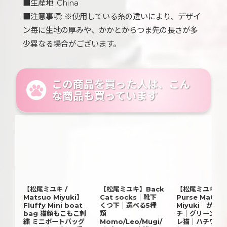
■生産地: China
■注意事項: ※使用している糸の違いにより、デザイ
ン毎に生地の厚みや、かかとからつま先の長さが多
少異なる場合がございます。
この商品を買った人は、こん
な商品も買っています
【松尾ミユキ /
【松尾ミユキ】Back
【松尾ミユキ】Mi
Matsuo Miyuki】
Cat socks｜靴下
Purse Matsu
Fluffy Mini boat
くつ下｜選べる5種
Miyuki がま
bag 猫顔もこもこ刺
類
チ｜グリーン×ハ
繍 ミニボートバッグ
Momo/Leo/Mugi/
レ猫｜ハチワレ