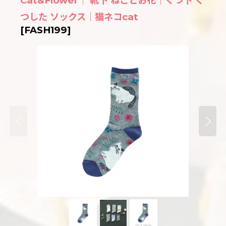
Cat&Flower｜ 靴下 ねことお花｜くつ下 く
つした ソックス｜猫ネコcat
[
FASH199
]