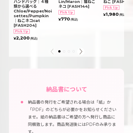
ハンドバッグ｜４種
Lin/Maron｜猫ねこ
ねこ
[
FASH07
類から選べる
ネコ
[
FASH144
]
Chloe/Pepper/Noi
1,980
¥
(税込)
settes/Pumpkin
770
¥
(税込)
｜ねこネコcat
[
FASH204
]
2,200
¥
(税込)
納品書について
納品書の発行をご希望される場合は「紙」か
「PDF」のどちらが必要かをお知らせください
ませ。紙の納品書はご希望の方へ発行し商品に
同梱致します。商品発送後にはPDFのみ承りま
す。