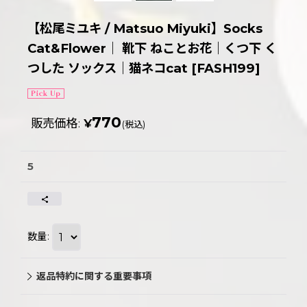
【松尾ミユキ / Matsuo Miyuki】Socks
Cat&Flower｜ 靴下 ねことお花｜くつ下 く
つした ソックス｜猫ネコcat
[
FASH199
]
770
販売価格
:
¥
(税込)
5
数量
:
返品特約に関する重要事項