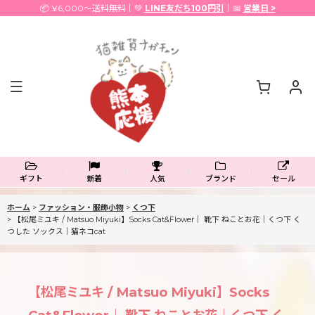
📦 ¥6,000〜送料無料｜💚
LINE友だち100円引
｜📅
営業日 >
ギフト
新着
人気
ブランド
セール
ホーム
>
ファッション・服飾小物
>
くつ下
>
【松尾ミユキ / Matsuo Miyuki】Socks Cat&Flower｜ 靴下 ねことお花｜くつ下 く
つした ソックス｜猫ネコcat
【松尾ミユキ / Matsuo Miyuki】Socks