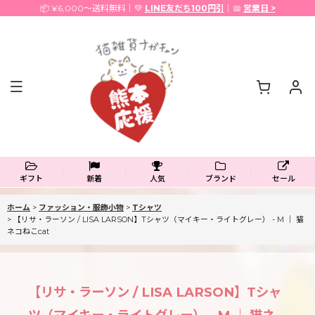
📦 ¥6,000〜送料無料｜💚
LINE友だち100円引
｜📅
営業日 >
ギフト
新着
人気
ブランド
セール
ホーム
>
ファッション・服飾小物
>
Tシャツ
>
【リサ・ラーソン / LISA LARSON】Tシャツ（マイキー・ライトグレー） - M ｜ 猫
ネコねこcat
【リサ・ラーソン / LISA LARSON】Tシャ