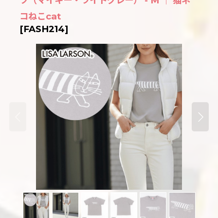
ツ（マイキー・ライトグレー） - M ｜ 猫ネ
コねこcat
[
FASH214
]