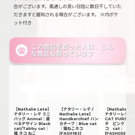
合がございます。風通しの良い日陰に数日干していた
だきますと緩和される場合がございます。 ※内ポケ
ット付き
この商品を買った人は、こん
な商品も買っています
【Nathalie Lete】
【ナタリー・レテ /
【Nathalie Le
ナタリー・レテ ミニ
Nathalie Lete】
ナタリーレテ｜P
バッグ Animal｜選
Handkerchief ハン
CAT PURSE
べるデザイン Black
カチーフ｜Blue cat
チ ピンク｜猫
cat/Tabby cat｜
｜猫ねこネコ
コ cat｜
猫 ネコ ねこ
[
FASH183
]
[
FASH055
]