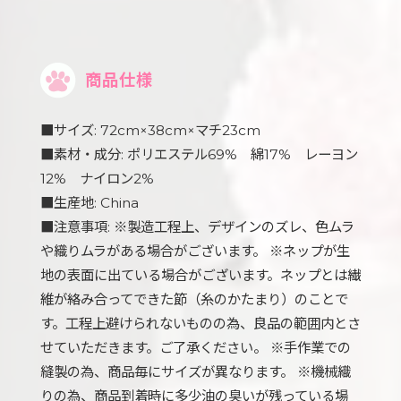
商品仕様
■サイズ: 72cm×38cm×マチ23cm
■素材・成分: ポリエステル69% 綿17% レーヨン
12% ナイロン2%
■生産地: China
■注意事項: ※製造工程上、デザインのズレ、色ムラ
や織りムラがある場合がございます。 ※ネップが生
地の表面に出ている場合がございます。ネップとは繊
維が絡み合ってできた節（糸のかたまり）のことで
す。工程上避けられないものの為、良品の範囲内とさ
せていただきます。ご了承ください。 ※手作業での
縫製の為、商品毎にサイズが異なります。 ※機械織
りの為、商品到着時に多少油の臭いが残っている場