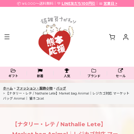
📦 ¥6,000〜送料無料｜💚
LINE友だち100円引
｜📅
営業日 >
ギフト
新着
人気
ブランド
セール
ホーム
>
ファッション・服飾小物
>
バッグ
>
【ナタリー・レテ / Nathalie Lete】Market bag Animal｜レジカゴ対応 マーケット
バッグ Animal｜ 猫ネコcat
【ナタリー・レテ / Nathalie Lete】