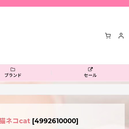
ブランド
セール
猫ネコcat
[
4992610000
]