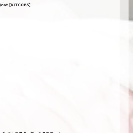
cat
[
KITC085
]