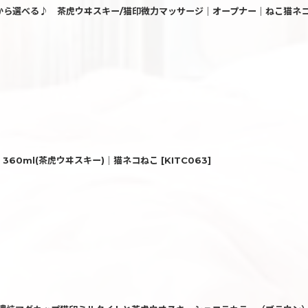
類から選べる♪ 茶虎ウヰスキー/猫印微力マッサージ｜オープナー｜ねこ猫ネコ
360ml(茶虎ウヰスキー)｜猫ネコねこ
[
KITC063
]