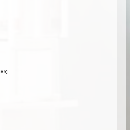
189
]