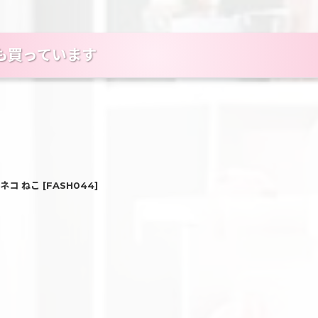
も買っています
ネコ ねこ
[
FASH044
]