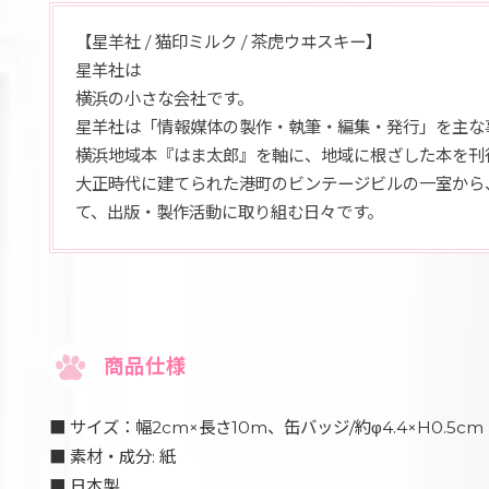
【星羊社 / 猫印ミルク / 茶虎ウヰスキー】
星羊社は
横浜の小さな会社です。
星羊社は「情報媒体の製作・執筆・編集・発行」を主な事
横浜地域本『はま太郎』を軸に、地域に根ざした本を刊
大正時代に建てられた港町のビンテージビルの一室から
て、出版・製作活動に取り組む日々です。
商品仕様
■ サイズ：幅2cm×長さ10m、缶バッジ/約φ4.4×H0.5cm
■ 素材・成分: 紙
■ 日本製