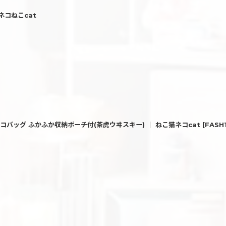
コねこcat
エコバッグ ふかふか収納ポーチ付(茶虎ウヰスキー) ｜ ねこ猫ネコcat
[
FASH