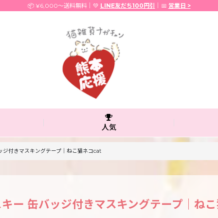
📦 ¥6,000〜送料無料｜💚
LINE友だち100円引
｜📅
営業日 >
人気
ッジ付きマスキングテープ｜ねこ猫ネコcat
スキー 缶バッジ付きマスキングテープ｜ねこ