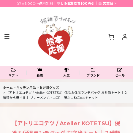
📦 ¥6,000〜送料無料｜💚
LINE友だち100円引
｜📅
営業日 >
ギフト
新着
人気
ブランド
セール
ホーム
>
キッチン用品
>
お弁当グッズ
>
【アトリエコテツ / Atelier KOTETSU】保冷＆保温ランチバッグ お弁当トート｜２
種類から選べる♪ ブレーメン / ネコGR｜猫ネコねこcatキャット
【アトリエコテツ / Atelier KOTETSU】保