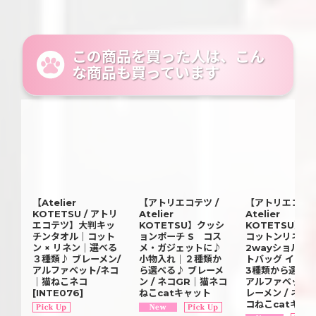
この商品を買った人は、こん
な商品も買っています
【Atelier
【アトリエコテツ /
【アトリエコテツ
KOTETSU / アトリ
Atelier
Atelier
エコテツ】大判キッ
KOTETSU】クッシ
KOTETSU】綿
チンタオル｜コット
ョンポーチ S コス
コットンリネン
ン × リネン｜選べる
メ・ガジェットに♪
2wayショルダ
３種類♪ ブレーメン/
小物入れ｜２種類か
トバッグ インド
アルファベット/ネコ
ら選べる♪ ブレーメ
3種類から選べ
｜猫ねこネコ
ン / ネコGR｜猫ネコ
アルファベット /
[
INTE076
]
ねこcatキャット
レーメン / ネコ
コねこcatキャ