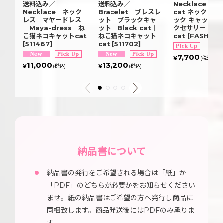
送料込み／
送料込み／
Necklace Bla
Necklace ネック
Bracelet ブレスレ
cat ネックレス
レス マヤードレス
ット ブラックキャ
ック キャット 
｜Maya-dress｜ね
ット｜Black cat｜
クセサリー｜猫
こ猫ネコキャットcat
ねこ猫ネコキャット
cat
[
FASH169
[
511467
]
cat
[
511702
]
7,700
¥
(税込)
11,000
13,200
¥
¥
(税込)
(税込)
納品書について
納品書の発行をご希望される場合は「紙」か
「PDF」のどちらが必要かをお知らせください
ませ。紙の納品書はご希望の方へ発行し商品に
同梱致します。商品発送後にはPDFのみ承りま
す。