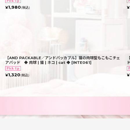
1,980
¥
¥
(税込)
【AND PACKABLE／アンドパッカブル】猫の肉球型もこもこチェ
アパッド ◆ 肉球 | 猫 | ネコ | cat ◆
[
INTE061
]
ド
1,320
¥
¥
(税込)