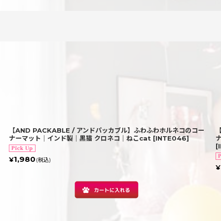
絞り込む
【AND PACKABLE / アンドパッカブル】ふわふわホルネコのコー
ナーマット｜インド製｜黒猫 クロネコ｜ねこcat
[
INTE046
]
[
1,980
¥
(税込)
¥