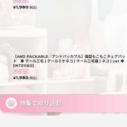
1,980
¥
(税込)
【AND PACKABLE／アンドパッカブル】猫型もこもこチェアパッ
ド ◆ テール三毛 | テールミケネコ | テール三毛猫 | ネコ | cat ◆
[
INTE060
]
1,980
¥
(税込)
特集で絞り込む
アイラブキャット / I LOVE CAT!