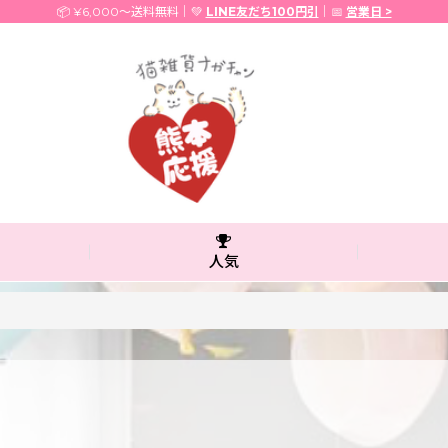
📦 ¥6,000〜送料無料｜💚
LINE友だち100円引
｜📅
営業日 >
人気