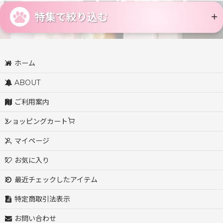
特集で絞り込む
アイラブキャット / I LOVE CAT!
ホーム
アデリアレトロ / ADERIA RETRO
ABOUT
アトリエコテツ / Atelier KOTETSU
ご利用案内
ショッピングカート
アルティプールコテージ / artipur COTTAGE
マイページ
アンドパッカブル / AND PACKABLE
お気に入り
逸品社 / いっぴんしゃ
最近チェックしたアイテム
イトスイ / Itosui（コメット）
特定商取引法表示
お問い合わせ
キャティーマン / CattyMan