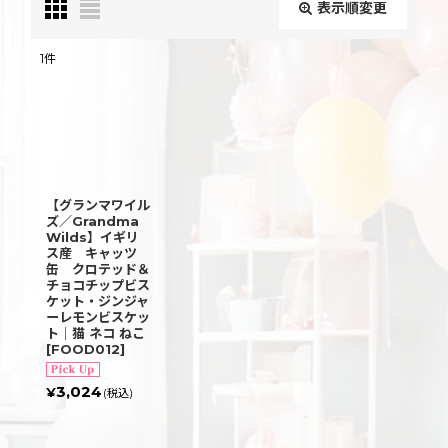
表示順変更
閉じる
1
件
表示数
:
並び順
:
【グランマワイル
絞り込む
ズ／Grandma
Wilds】イギリ
ス産 キャッツ
缶 クロテッド＆
チョコチップビス
ケット・ジンジャ
ーレモンビスケッ
ト｜猫 ネコ ねこ
[
FOOD012
]
3,024
¥
(税込)