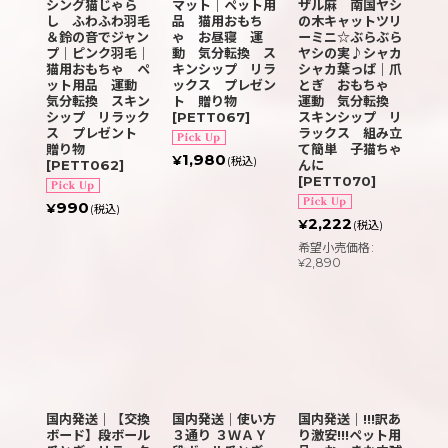
シング猫じゃら
マット｜ペット用
ザル麻 南国ヤシ
し ふわふわ羽毛
品 猫用おもち
の木キャットツリ
＆鈴の音でジャン
ゃ お昼寝 運
ーミニ☆ぶらぶら
プ｜ピンク羽毛｜
動 気分転換 ス
ヤシの実♪シャカ
猫用おもちゃ ペ
キンシップ リラ
シャカ葉っぱ｜爪
ット用品 運動
ックス プレゼン
とぎ おもちゃ
気分転換 スキン
ト 贈り物
運動 気分転換
シップ リラック
[
PETT067
]
スキンシップ リ
ス プレゼント
ラックス 組み立
贈り物
て簡単 子猫ちゃ
1,980
¥
(税込)
[
PETT062
]
んに
[
PETT070
]
990
¥
(税込)
2,222
¥
(税込)
希望小売価格
:
2,890
¥
国内発送｜【交換
国内発送｜使い方
国内発送｜!!!訳あ
ボード】段ボール
３通り ３ＷＡＹ
り激安!!!ペット用