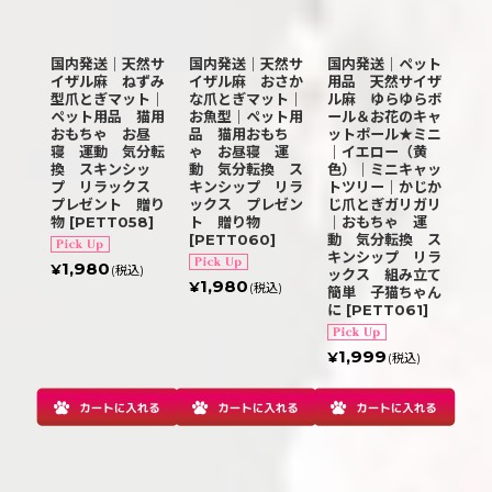
国内発送｜天然サ
国内発送｜天然サ
国内発送｜ペット
イザル麻 ねずみ
イザル麻 おさか
用品 天然サイザ
型爪とぎマット｜
な爪とぎマット｜
ル麻 ゆらゆらボ
ペット用品 猫用
お魚型｜ペット用
ール＆お花のキャ
おもちゃ お昼
品 猫用おもち
ットポール★ミニ
寝 運動 気分転
ゃ お昼寝 運
｜イエロー（黄
換 スキンシッ
動 気分転換 ス
色）｜ミニキャッ
プ リラックス
キンシップ リラ
トツリー｜かじか
プレゼント 贈り
ックス プレゼン
じ爪とぎガリガリ
物
[
PETT058
]
ト 贈り物
｜おもちゃ 運
[
PETT060
]
動 気分転換 ス
キンシップ リラ
1,980
¥
(税込)
ックス 組み立て
1,980
¥
(税込)
簡単 子猫ちゃん
に
[
PETT061
]
1,999
¥
(税込)