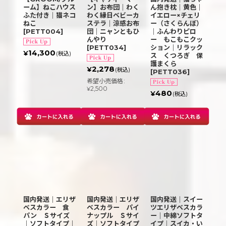
ーム】ねこハウス
ン】お布団｜わく
ん抱き枕｜黄色｜
ふた付き｜猫ネコ
わく縁日ベビーカ
イエロー×チェリ
ねこ
ステラ｜涼感お布
ー（さくらんぼ）
[
PETT004
]
団｜ニャンともひ
｜ふんわりピロ
んやり
ー もこもこクッ
[
PETT034
]
ション｜リラック
14,300
¥
(税込)
ス くつろぎ 保
護まくら
2,278
¥
(税込)
[
PETT036
]
希望小売価格
:
2,500
¥
480
¥
(税込)
国内発送｜エリザ
国内発送｜エリザ
国内発送｜スイー
ベスカラー 食
ベスカラー パイ
ツエリザベスカラ
パン Ｓサイズ
ナップル Ｓサイ
ー｜中綿ソフトタ
｜ソフトタイプ｜
ズ｜ソフトタイプ
イプ｜スイカ・い