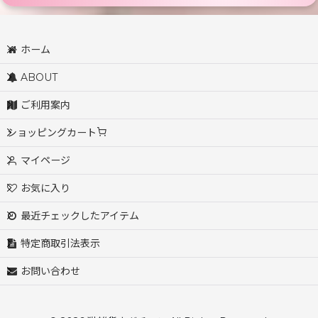
ペット用品 (全商品)
ホーム
フードボウル・食器
ABOUT
ケア・グルーミング
ご利用案内
ショッピングカート
おもちゃ・爪とぎ
マイページ
うちの子グッズ・オーナーズグッズ
お気に入り
トイレ・清掃用品
最近チェックしたアイテム
ベッド・ハウス
特定商取引法表示
お問い合わせ
首輪・カラー・オシャレ着