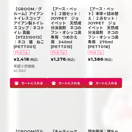
【GROOM／グ
【アース・ペッ
【アース・ペッ
ルーム】アイアン
ト】２個セット｜
ト】本体＋詰め替
トイレスコップ
JOYPET ジョ
え｜２点セット｜
アイアン製トイレ
イペット 天然成
JOYPET ジョ
スコップ｜ネコト
分消臭剤 ネコの
イペット 天然成
イレ 真鍮
フン・オシッコ臭
分消臭剤 ネコの
【972310013】
専用 つめかえ
フン・オシッコ臭
｜ネコ 猫 ねこ
用 240ml
専用 270ml
[
PETT001
]
[
PETT015
]
[
PETT016
]
2,418
1,276
1,386
¥
¥
¥
(税込)
(税込)
(税込)
希望小売価格
:
2,640
¥
【GROOM/グル
【キャティーマ
国内発送｜猫ちゃ