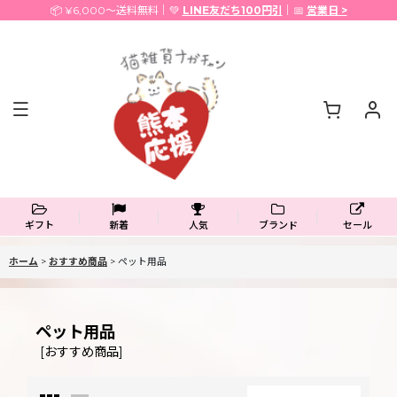
📦 ¥6,000〜送料無料｜💚
LINE友だち100円引
｜📅
営業日 >
ギフト
新着
人気
ブランド
セール
ホーム
>
おすすめ商品
>
ペット用品
ペット用品
[
おすすめ商品
]