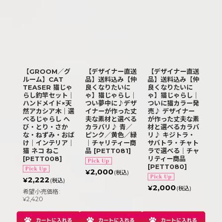
【GROOM／グ
【デザイナー直送
【デザイナー直送
ルーム】CAT
品】送料込み【仲
品】送料込み【仲
TEASER 猫じゃ
良くなりたいに
良くなりたいに
らし釣竿セット｜
ゃ】猫じゃらし｜
ゃ】猫じゃらし｜
ハンドメイド×天
つい夢中に♪デザ
ついに猫カラー発
然アカシア木｜選
イナーが作った丈
売♪ デザイナー
べるじゃらし へ
夫な素材と選べる
が作った丈夫な素
び・とり・さか
カラバリ♪ 青／
材と選べるカラバ
な・ねずみ・おば
ピンク／黄色／緑
リ♪ キジトラ・
け｜インテリア｜
｜チャリティー商
サバトラ・チャト
猫 ネコ ねこ
品
[
PETT081
]
ラで選べる｜チャ
[
PETT008
]
リティー商品
[
PETT080
]
2,000
¥
(税込)
2,222
¥
(税込)
2,000
¥
(税込)
希望小売価格
:
2,420
¥