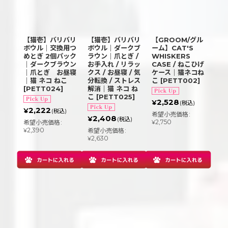
【猫壱】バリバリ
【猫壱】バリバリ
【GROOM/グル
ボウル｜交換用つ
ボウル｜ダークブ
ーム】CAT'S
めとぎ 2個パック
ラウン｜爪とぎ /
WHISKERS
｜ダークブラウン
お手入れ / リラッ
CASE / ねこひげ
｜爪とぎ お昼寝
クス / お昼寝 / 気
ケース｜猫ネコね
｜猫 ネコ ねこ
分転換 / ストレス
こ
[
PETT002
]
[
PETT024
]
解消｜猫 ネコ ね
こ
[
PETT025
]
2,528
¥
(税込)
2,222
¥
(税込)
希望小売価格
:
2,408
¥
(税込)
2,750
希望小売価格
:
¥
2,390
希望小売価格
:
¥
2,630
¥