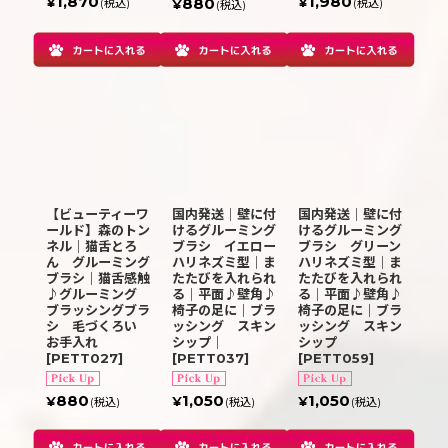
1,870
1,980
880
¥
¥
(税込)
(税込)
¥
(税込)
【ビューティーワ
国内発送｜壁に付
国内発送｜壁に付
ールド】森のトン
けるグルーミング
けるグルーミング
ネル｜猫舌とろ
ブラシ イエロー
ブラシ グリーン
ん グルーミング
ハリネズミ型｜ま
ハリネズミ型｜ま
ブラシ｜猫舌感触
たたびを入れられ
たたびを入れられ
♪グルーミング
る｜平面♪壁角♪
る｜平面♪壁角♪
ブラッシングブラ
椅子の足に｜ブラ
椅子の足に｜ブラ
シ 毛づくろい
ッシング スキン
ッシング スキン
お手入れ
シップ｜
シップ
[
PETT027
]
[
PETT037
]
[
PETT059
]
880
1,050
1,050
¥
¥
¥
(税込)
(税込)
(税込)