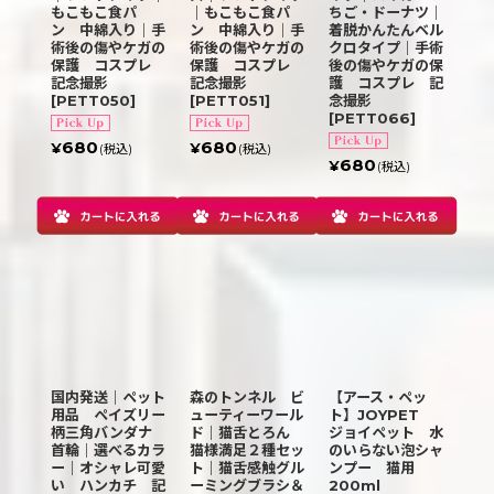
もこもこ食パ
｜もこもこ食パ
ちご・ドーナツ｜
ン 中綿入り｜手
ン 中綿入り｜手
着脱かんたんベル
術後の傷やケガの
術後の傷やケガの
クロタイプ｜手術
保護 コスプレ
保護 コスプレ
後の傷やケガの保
記念撮影
記念撮影
護 コスプレ 記
[
PETT050
]
[
PETT051
]
念撮影
[
PETT066
]
680
680
¥
¥
(税込)
(税込)
680
¥
(税込)
国内発送｜ペット
森のトンネル ビ
【アース・ペッ
用品 ペイズリー
ューティーワール
ト】JOYPET
柄三角バンダナ
ド｜猫舌とろん
ジョイペット 水
首輪｜選べるカラ
猫様満足２種セッ
のいらない泡シャ
ー｜オシャレ可愛
ト｜猫舌感触グル
ンプー 猫用
い ハンカチ 記
ーミングブラシ＆
200ml