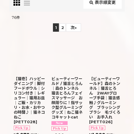
表示順変更
閉じる
76
件
サブカテゴリ
:
1
2
次
»
表示数
:
並び順
:
【猫壱】ハッピー
ビューティーワー
【ビューティーワ
ダイニング｜脚付
ルド / 猫舌とろん
ールド】森のトン
フードボウル｜シ
｜森のトンネル
ネル｜猫舌とろ
絞り込む
リコン付き｜レギ
猫舌とろんフェイ
ん 2WAYグロ
ュラー｜猫用お皿
スマッサージ お
ーブ手袋｜猫舌感
｜ご飯・カリカ
顔周りに！指サッ
触♪グルーミン
リ・お水・おやつ
ク型グルーミング
グ ブラッシング
の時間♪｜猫ネコ
グッズ｜ねこ猫ネ
ブラシ 毛づくろ
ねこ
コキャットcat
い お手入れ
[
PETT028
]
[
PETT026
]