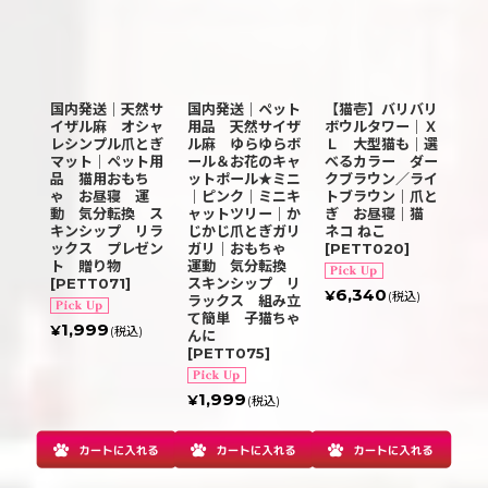
国内発送｜天然サ
国内発送｜ペット
【猫壱】バリバリ
イザル麻 オシャ
用品 天然サイザ
ボウルタワー｜Ｘ
レシンプル爪とぎ
ル麻 ゆらゆらボ
Ｌ 大型猫も｜選
マット｜ペット用
ール＆お花のキャ
べるカラー ダー
品 猫用おもち
ットポール★ミニ
クブラウン／ライ
ゃ お昼寝 運
｜ピンク｜ミニキ
トブラウン｜爪と
動 気分転換 ス
ャットツリー｜か
ぎ お昼寝｜猫
キンシップ リラ
じかじ爪とぎガリ
ネコ ねこ
ックス プレゼン
ガリ｜おもちゃ
[
PETT020
]
ト 贈り物
運動 気分転換
[
PETT071
]
スキンシップ リ
6,340
¥
(税込)
ラックス 組み立
て簡単 子猫ちゃ
1,999
¥
(税込)
んに
[
PETT075
]
1,999
¥
(税込)