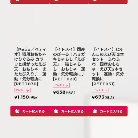
【Petio／ペティ
【イトスイ】国産
【イトスイ】にゃ
オ】猫用おもちゃ
のびーる！ハミガ
んこのえび天 2本
けりぐるみ カラ
キじゃらし「えび
セット｜ふわふ
ッと揚がったえび
天」｜猫じゃら
わ 国産おもち
天｜おもちゃ ま
し おもちゃ｜運
ゃ えび天2本セ
たたび入り♪｜運
動・気分転換に♪
ット｜運動・気分
動・気分転換に
[
PETT029
]
転換に
[
PETT030
]
[
PETT031
]
658
¥
(税込)
1,150
673
¥
¥
(税込)
(税込)