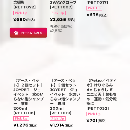
念撮影
2WAYグローブ
[
PETT017
]
[
PETT072
]
[
PETT007
]
638
¥
(税込)
680
2,638
¥
¥
(税込)
(税込)
希望小売価格
:
2,860
¥
【アース・ペッ
【アース・ペッ
【Petio／ペティ
ト】２個セット｜
ト】３個セット｜
オ】けりぐるみ
JOYPET ジョ
JOYPET ジョ
de じゃらし ミ
イペット 水のい
イペット 水のい
ニエビ天｜おもち
らない泡シャンプ
らない泡シャンプ
ゃ｜運動・気分転
ー 猫用
ー 猫用
換に
200ml
200ml
[
PETT032
]
[
PETT018
]
[
PETT019
]
701
¥
(税込)
1,276
1,914
¥
¥
(税込)
(税込)