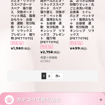
爪とぎ・リラック
段ボール爪とぎ・
品 おっきな肉球
ススペアボード
リラックススペア
砂取りマット｜丸
スペア 張り替
ボード スペア
ごと水洗い可能｜
え 交換ボード｜
張り替え 交換ボ
お食事 トイレ
ペット用品 猫用
ード｜ペット用
爪とぎ ペットマ
おもちゃ お昼
品 猫用おもち
ット｜猫用おもち
寝 運動 気分転
ゃ お昼寝 運
ゃ お昼寝 運
換 スキンシッ
動 気分転換 ス
動 気分転換 ス
プ リラックス
キンシップ リラ
キンシップ リラ
プレゼント 贈り
ックス プレゼン
ックス
物
[
PETT073
]
ト 贈り物
[
PETT076
]
[
PETT074
]
1,980
499
¥
¥
(税込)
(税込)
2,758
¥
(税込)
希望小売価格
:
2,980
¥
1
2
次
»
カテゴリで絞り込む