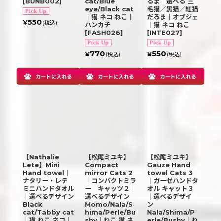
[
BUNB002
]
cat/Blue
るま｜選べる 三
eye/Black cat
毛猫／黒猫／紅猫
｜猫 ネコ ねこ｜
だるま｜オブジェ
550
¥
(税込)
ハンカチ
｜猫 ネコ ねこ
[
FASH026
]
[
INTE027
]
770
550
¥
¥
(税込)
(税込)
【Nathalie
【松尾ミユキ】
【松尾ミユキ】
Lete】Mini
Compact
Gauze Hand
Hand towel｜
mirror Cats 2
towel Cats 3
ナタリー・レテ
｜コンパクトミラ
｜ガーゼハンドタ
ミニハンドタオル
ー キャッツ２｜
オル キャット３
｜選べるデザイン
選べるデザイン
｜選べるデザイ
Black
Momo/Nala/S
ン
cat/Tabby cat
hima/Perle/Bu
Nala/Shima/P
｜猫 ねこ ネコ｜
shy｜ねこ 猫 ネ
erle/Bushy｜ね