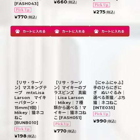
660
¥
(税込)
[
FASH043
]
275
¥
(税込)
770
¥
(税込)
【リサ・ラーソ
【リサ・ラーソ
【にゃふにゃふ】
ン】マスキングテ
ン】マイキーのブ
手のひらにぎに
ープ mtxLisa
ラスピンズ 真鍮
ぎ ぬいぐるみ｜
Larson マイキ
｜Lisa Larson
選べる茶猫／ぶち
ーパターン・
｜Mikey｜７種
猫｜ネコねこ
15mm(1個)｜
類から選べる！マ
[
INTE035
]
Mikey｜猫ネコ
イキー｜猫ネコね
ねこ
こ
[
FASH051
]
990
¥
(税込)
[
BUNB010
]
770
¥
(税込)
198
¥
(税込)