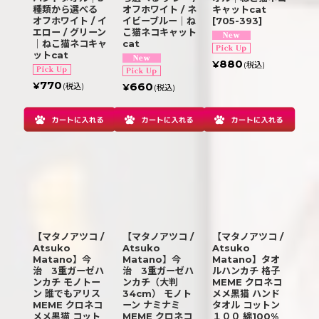
種類から選べる
オフホワイト / ネ
キャットcat
オフホワイト / イ
イビーブルー｜ね
[
705-393
]
エロー / グリーン
こ猫ネコキャット
｜ねこ猫ネコキャ
cat
ットcat
880
¥
(税込)
770
660
¥
(税込)
¥
(税込)
【マタノアツコ /
【マタノアツコ /
【マタノアツコ /
Atsuko
Atsuko
Atsuko
Matano】今
Matano】今
Matano】タオ
治 3重ガーゼハ
治 3重ガーゼハ
ルハンカチ 格子
ンカチ モノトー
ンカチ（大判
MEME クロネコ
ン 誰でもアリス
34cm） モノト
メメ黒猫 ハンド
MEME クロネコ
ーン ナミナミ
タオル コットン
メメ黒猫 コット
MEME クロネコ
１００ 綿100%