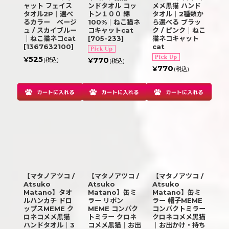
ャット フェイス
ンドタオル コッ
メメ黒猫 ハンド
タオル2P｜選べ
トン１００ 綿
タオル｜2種類か
るカラー ベージ
100%｜ねこ猫ネ
ら選べる ブラッ
ュ / スカイブルー
コキャットcat
ク / ピンク｜ねこ
｜ねこ猫ネコcat
[
705-233
]
猫ネコキャット
[
1367632100
]
cat
525
770
¥
(税込)
¥
(税込)
770
¥
(税込)
【マタノアツコ /
【マタノアツコ /
【マタノアツコ /
Atsuko
Atsuko
Atsuko
Matano】タオ
Matano】缶ミ
Matano】缶ミ
ルハンカチ ドロ
ラー リボン
ラー 帽子MEME
ップスMEME ク
MEME コンパク
コンパクトミラー
ロネコメメ黒猫
トミラー クロネ
クロネコメメ黒猫
ハンドタオル｜3
コメメ黒猫｜お出
｜お出かけ・持ち