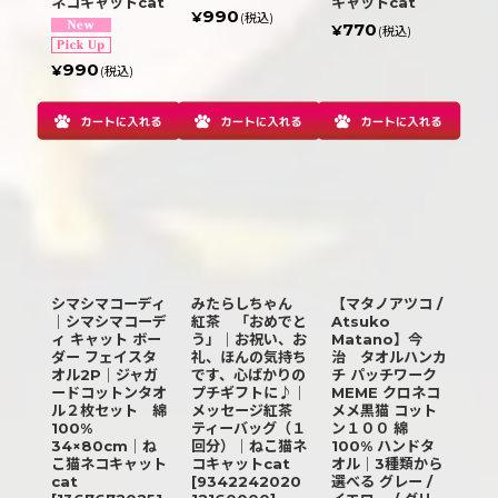
ネコキャットcat
キャットcat
990
¥
(税込)
770
¥
(税込)
990
¥
(税込)
シマシマコーディ
みたらしちゃん
【マタノアツコ /
｜シマシマコーデ
紅茶 「おめでと
Atsuko
ィ キャット ボー
う」｜お祝い、お
Matano】今
ダー フェイスタ
礼、ほんの気持ち
治 タオルハンカ
オル2P｜ジャガ
です、心ばかりの
チ パッチワーク
ードコットンタオ
プチギフトに♪｜
MEME クロネコ
ル２枚セット 綿
メッセージ紅茶
メメ黒猫 コット
100%
ティーバッグ（１
ン１００ 綿
34×80cm｜ね
回分）｜ねこ猫ネ
100% ハンドタ
こ猫ネコキャット
コキャットcat
オル｜3種類から
cat
[
9342242020
選べる グレー /