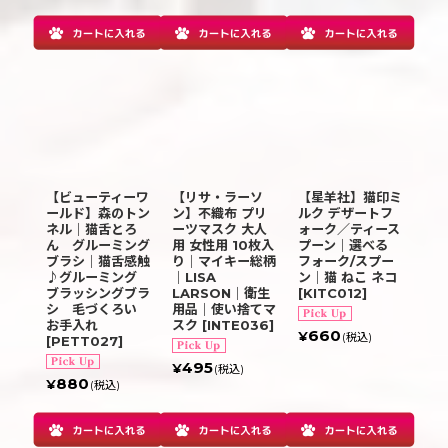
【ビューティーワ
【リサ・ラーソ
【星羊社】猫印ミ
ールド】森のトン
ン】不織布 プリ
ルク デザートフ
ネル｜猫舌とろ
ーツマスク 大人
ォーク／ティース
ん グルーミング
用 女性用 10枚入
プーン｜選べる
ブラシ｜猫舌感触
り｜マイキー総柄
フォーク/スプー
♪グルーミング
｜LISA
ン｜猫 ねこ ネコ
ブラッシングブラ
LARSON｜衛生
[
KITC012
]
シ 毛づくろい
用品｜使い捨てマ
お手入れ
スク
[
INTE036
]
660
¥
(税込)
[
PETT027
]
495
¥
(税込)
880
¥
(税込)