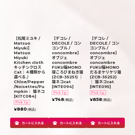
【松尾ミユキ /
【デコレ /
【デコレ /
Matsuo
DECOLE / コン
DECOLE / コン
Miyuki】
コンブル /
コンブル /
Matsuo
concombre】
concombre】
Miyuki
オブジェ
オブジェ
Kitchen cloth
concombre
concombre
キッチンクロス
FUKU福MONO
FUKU福MONO
Cat｜４種類から
寝ころびまねき猫
だるまケリケリ猫
選べる♪
(ZCB-35251) ｜
(ZCB-35252)
Chloe/Pepper
猫ネコcat
｜ 猫ネコcat
/Noisettes/Pu
[
INTE094
]
[
INTE095
]
mpkin｜ 猫ネコ
[
KITC084
]
748
858
¥
¥
(税込)
(税込)
880
¥
(税込)