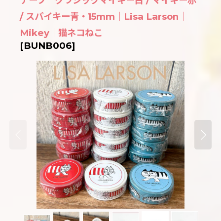
テープ クラシックマイキー白 / マイキー赤
/ スパイキー青・15mm｜Lisa Larson｜
Mikey｜猫ネコねこ
[
BUNB006
]