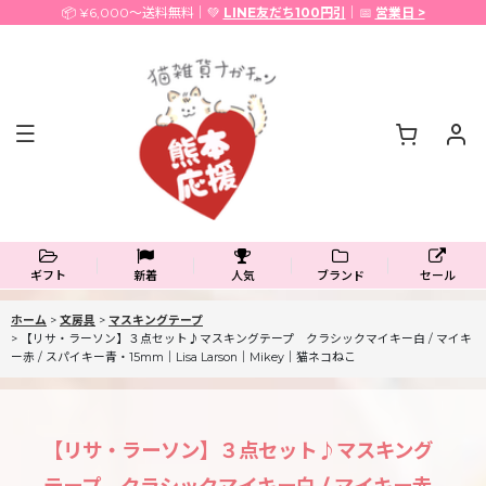
📦 ¥6,000〜送料無料｜💚
LINE友だち100円引
｜📅
営業日 >
ギフト
新着
人気
ブランド
セール
ホーム
>
文房具
>
マスキングテープ
>
【リサ・ラーソン】３点セット♪マスキングテープ クラシックマイキー白 / マイキ
ー赤 / スパイキー青・15mm｜Lisa Larson｜Mikey｜猫ネコねこ
【リサ・ラーソン】３点セット♪マスキング