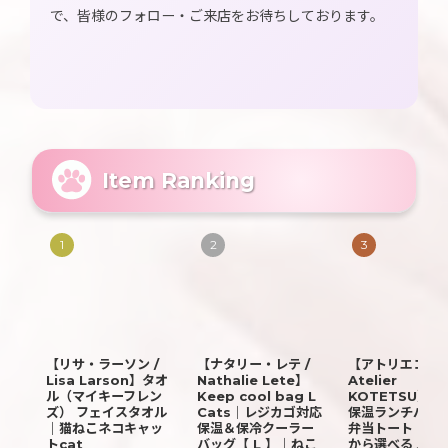
で、皆様のフォロー・ご来店をお待ちしております。
Item Ranking
1
2
3
【リサ・ラーソン /
【ナタリー・レテ /
【アトリエコテツ
Lisa Larson】タオ
Nathalie Lete】
Atelier
ル（マイキーフレン
Keep cool bag L
KOTETSU】保
ズ） フェイスタオル
Cats｜レジカゴ対応
保温ランチバッグ
｜猫ねこネコキャッ
保温＆保冷クーラー
弁当トート｜２
トcat
バッグ【 L 】｜ねこ
から選べる♪ ブ