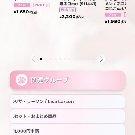
猫ネコcat
[
511441
]
メン / ネコGR
コねこcatキャ
1,650
¥
(税込)
2,200
¥
(税込)
1,980
¥
(税込)
関連グループ
リサ・ラーソン / Lisa Larson
セット・おまとめ商品
1,000円未満