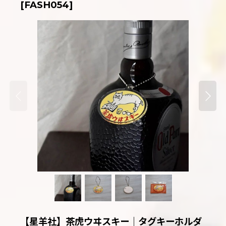
[
FASH054
]
【星羊社】茶虎ウヰスキー｜タグキーホルダ