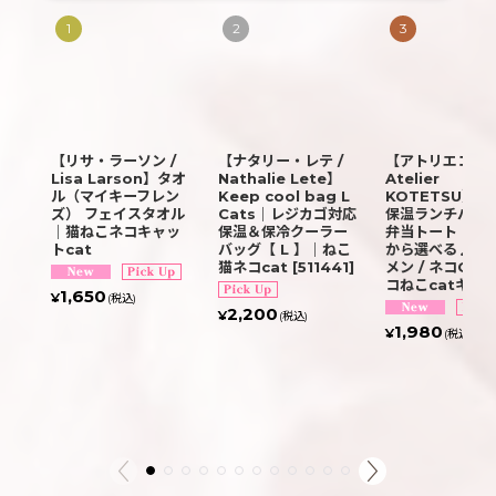
1
2
3
【リサ・ラーソン /
【ナタリー・レテ /
【アトリエコテツ
Lisa Larson】タオ
Nathalie Lete】
Atelier
ル（マイキーフレン
Keep cool bag L
KOTETSU】保
ズ） フェイスタオル
Cats｜レジカゴ対応
保温ランチバッグ
｜猫ねこネコキャッ
保温＆保冷クーラー
弁当トート｜２
トcat
バッグ【 L 】｜ねこ
から選べる♪ ブ
猫ネコcat
[
511441
]
メン / ネコGR
コねこcatキャ
1,650
¥
(税込)
2,200
¥
(税込)
1,980
¥
(税込)