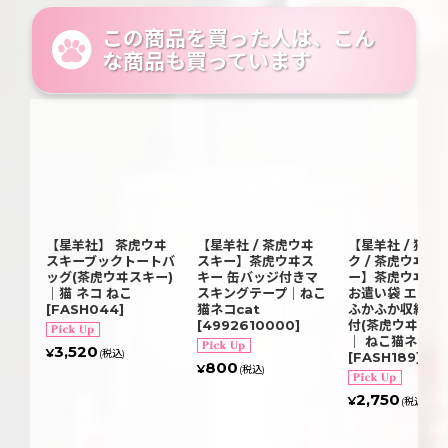
この商品を買った人は、こん
な商品も買っています
【星羊社】 茶虎ウヰ
【星羊社 / 茶虎ウヰ
【星羊社 / 猫印
スキーブックトートバ
スキー】茶虎ウヰス
ク / 茶虎ウヰス
ッグ(茶虎ウヰスキー)
キー 缶バッジ付きマ
ー】茶虎ウヰス
｜猫 ネコ ねこ
スキングテープ｜ねこ
お遣い袋 エコバ
[
FASH044
]
猫ネコcat
ふかふか収納ポ
[
4992610000
]
付(茶虎ウヰスキ
｜ ねこ猫ネコca
3,520
¥
(税込)
[
FASH189
]
800
¥
(税込)
2,750
¥
(税込)