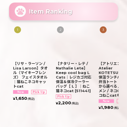
Item Ranking
1
2
3
【リサ・ラーソン /
【ナタリー・レテ /
【アトリエコテツ
Lisa Larson】タオ
Nathalie Lete】
Atelier
ル（マイキーフレン
Keep cool bag L
KOTETSU】保
ズ） フェイスタオル
Cats｜レジカゴ対応
保温ランチバッグ
｜猫ねこネコキャッ
保温＆保冷クーラー
弁当トート｜２
トcat
バッグ【 L 】｜ねこ
から選べる♪ ブ
猫ネコcat
[
511441
]
メン / ネコGR
コねこcatキャ
1,650
¥
(税込)
2,200
¥
(税込)
1,980
¥
(税込)