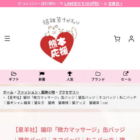
📦 ¥6,000〜送料無料｜💚
LINE友だち100円引
｜📅
営業日 >
ギフト
新着
人気
ブランド
セール
ホーム
>
ファッション・服飾小物
>
アクセサリー
>
【星羊社】猫印「微力マッサージ」缶バッジ｜猫缶バッジ｜ネコバッジ｜ねこバッヂ
｜猫オシャレ雑貨｜猫女子 猫柄 猫模様｜猫グッズ 猫雑貨｜cat
【星羊社】猫印「微力マッサージ」缶バッジ