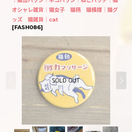
｜猫缶バッジ｜ネコバッジ｜ねこバッヂ｜猫
オシャレ雑貨｜猫女子 猫柄 猫模様｜猫グ
ッズ 猫雑貨｜cat
[
FASH086
]