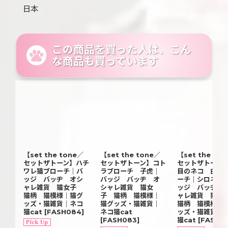
日本
この商品を買った人は、こん
な商品も買っています
【set the tone／
【set the tone／
【set the to
セットザトーン】ハチ
セットザトーン】コト
セットザトーン
ワレ猫ブローチ｜バ
ラブローチ 子虎｜
目のネコ 白猫
ッジ バッヂ オシ
バッジ バッヂ オ
ーチ｜シロネコ
ャレ雑貨 猫女子
シャレ雑貨 猫女
ッジ バッヂ 
猫柄 猫模様｜猫グ
子 猫柄 猫模様｜
ャレ雑貨 猫
ッズ・猫雑貨｜ネコ
猫グッズ・猫雑貨｜
猫柄 猫模様｜
猫cat
[
FASH084
]
ネコ猫cat
ッズ・猫雑貨｜
[
FASH083
]
猫cat
[
FASH0