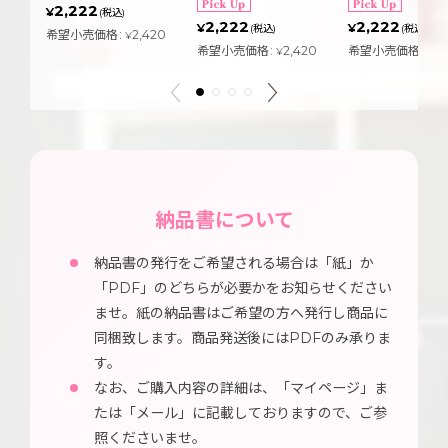
2,222
¥
(税込)
2,222
2,222
¥
¥
(税込)
(税込)
希望小売価格
:
2,420
¥
希望小売価格
:
2,420
希望小売価格
:
2,
¥
¥
納品書について
納品書の発行をご希望される場合は「紙」か
「PDF」のどちらが必要かをお知らせください
ませ。紙の納品書はご希望の方へ発行し商品に
同梱致します。商品発送後にはPDFのみ承りま
す。
なお、ご購入内容の詳細は、「マイページ」ま
たは「メール」に記載しておりますので、ご参
照くださいませ。