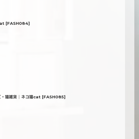
at
[
FASH084
]
・猫雑貨｜ネコ猫cat
[
FASH085
]