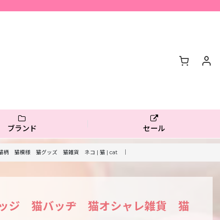
ブランド
セール
模様 猫グッズ 猫雑貨 ネコ | 猫 | cat ｜
ッジ 猫バッヂ 猫オシャレ雑貨 猫