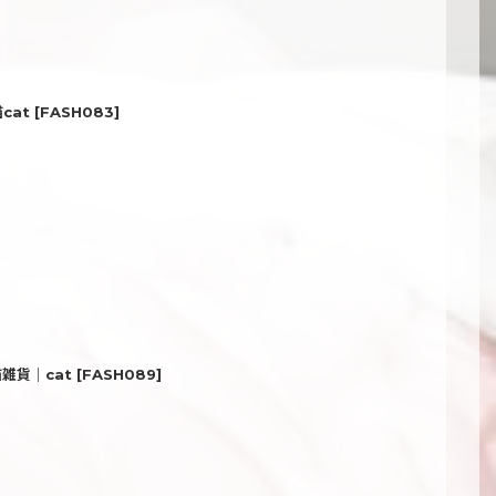
cat
[
FASH083
]
雑貨｜cat
[
FASH089
]