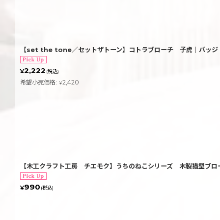
【set the tone／セットザトーン】コトラブローチ 子虎｜バ
2,222
¥
(税込)
希望小売価格
:
2,420
¥
【木工クラフト工房 チエモク】うちのねこシリーズ 木製猫型ブロ
990
¥
(税込)