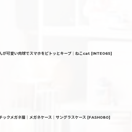
が可愛い肉球でスマホをピトッとキープ｜ねこcat
[
INTE065
]
エキゾチックメガネ猫｜メガネケース｜サングラスケース
[
FASH080
]