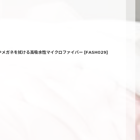
コ｜スマホやメガネを拭ける高吸水性マイクロファイバー
[
FASH029
]