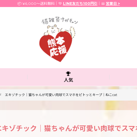
📦 ¥6,000〜送料無料｜💚
LINE友だち100円引
｜📅
営業日 >
人気
 エキゾチック｜猫ちゃんが可愛い肉球でスマホをピトッとキープ｜ねこcat
キゾチック｜猫ちゃんが可愛い肉球でスマホ