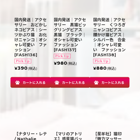
国内発送｜アクセ
国内発送｜アクセ
国内発送｜アクセ
サリー おどかし
サリー 黒猫ビッ
サリー くつろぎ
ネコピアス｜シー
グリングピアス
ニャンコピアス
ツかぶり猫 お化
黒猫 ブラック｜
腰かけ猫ピアス｜
けニャンコ｜オシ
オシャレ可愛い
シルバー色 合金
ャレ可愛い ファ
ファッション
｜オシャレ可愛
ッション
[
FASH137
]
い ファッション
[
FASH136
]
[
FASH138
]
980
¥
(税込)
390
880
¥
¥
(税込)
(税込)
【ナタリー・レテ
【マリのアトリ
【星羊社】猫印
/ Nathalie
エ】惑星猫バッ
「微力マッサー