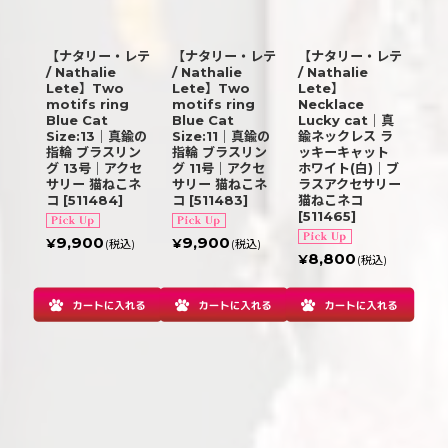
【ナタリー・レテ
【ナタリー・レテ
【ナタリー・レテ
/ Nathalie
/ Nathalie
/ Nathalie
Lete】Two
Lete】Two
Lete】
motifs ring
motifs ring
Necklace
Blue Cat
Blue Cat
Lucky cat｜真
Size:13｜真鍮の
Size:11｜真鍮の
鍮ネックレス ラ
指輪 ブラスリン
指輪 ブラスリン
ッキーキャット
グ 13号｜アクセ
グ 11号｜アクセ
ホワイト(白)｜ブ
サリー 猫ねこネ
サリー 猫ねこネ
ラスアクセサリー
コ
[
511484
]
コ
[
511483
]
猫ねこネコ
[
511465
]
9,900
9,900
¥
¥
(税込)
(税込)
8,800
¥
(税込)