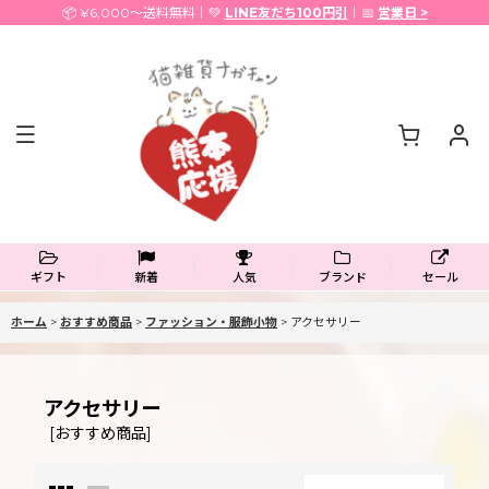
📦 ¥6,000〜送料無料｜💚
LINE友だち100円引
｜📅
営業日 >
ギフト
新着
人気
ブランド
セール
ホーム
>
おすすめ商品
>
ファッション・服飾小物
>
アクセサリー
アクセサリー
[
おすすめ商品
]