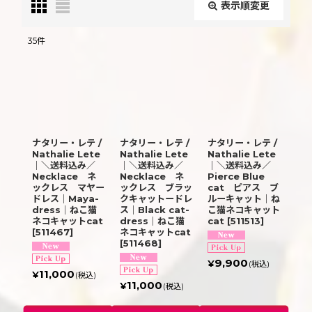
表示順変更
閉じる
35
件
表示数
:
並び順
:
ナタリー・レテ /
ナタリー・レテ /
ナタリー・レテ /
絞り込む
Nathalie Lete
Nathalie Lete
Nathalie Lete
｜＼送料込み／
｜＼送料込み／
｜＼送料込み／
Necklace ネ
Necklace ネ
Pierce Blue
ックレス マヤー
ックレス ブラッ
cat ピアス ブ
ドレス｜Maya-
クキャットードレ
ルーキャット｜ね
dress｜ねこ猫
ス｜Black cat-
こ猫ネコキャット
ネコキャットcat
dress｜ねこ猫
cat
[
511513
]
[
511467
]
ネコキャットcat
[
511468
]
9,900
¥
(税込)
11,000
¥
(税込)
11,000
¥
(税込)