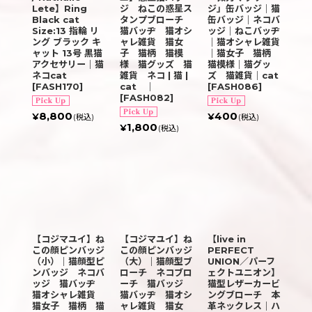
Lete】Ring
ジ ねこの惑星ス
ジ」缶バッジ｜猫
Black cat
タンプブローチ
缶バッジ｜ネコバ
Size:13 指輪 リ
猫バッヂ 猫オシ
ッジ｜ねこバッヂ
ング ブラック キ
ャレ雑貨 猫女
｜猫オシャレ雑貨
ャット 13号 黒猫
子 猫柄 猫模
｜猫女子 猫柄
アクセサリー｜猫
様 猫グッズ 猫
猫模様｜猫グッ
ネコcat
雑貨 ネコ | 猫 |
ズ 猫雑貨｜cat
[
FASH170
]
cat ｜
[
FASH086
]
[
FASH082
]
8,800
400
¥
¥
(税込)
(税込)
1,800
¥
(税込)
【コジマユイ】ね
【コジマユイ】ね
【live in
この顔ピンバッジ
この顔ピンバッジ
PERFECT
（小）｜猫顔型ピ
（大）｜猫顔型ブ
UNION／パーフ
ンバッジ ネコバ
ローチ ネコブロ
ェクトユニオン】
ッジ 猫バッヂ
ーチ 猫バッジ
猫型レザーカービ
猫オシャレ雑貨
猫バッヂ 猫オシ
ングブローチ 本
猫女子 猫柄 猫
ャレ雑貨 猫女
革ネックレス｜ハ