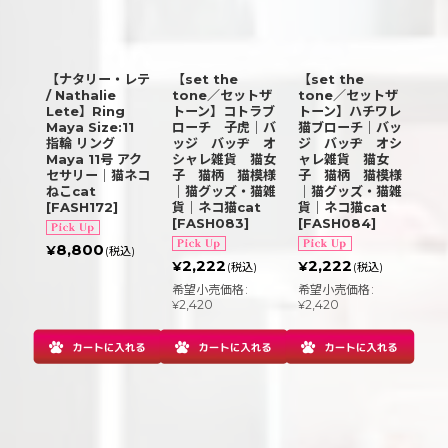
【ナタリー・レテ
【set the
【set the
/ Nathalie
tone／セットザ
tone／セットザ
Lete】Ring
トーン】コトラブ
トーン】ハチワレ
Maya Size:11
ローチ 子虎｜バ
猫ブローチ｜バッ
指輪 リング
ッジ バッヂ オ
ジ バッヂ オシ
Maya 11号 アク
シャレ雑貨 猫女
ャレ雑貨 猫女
セサリー｜猫ネコ
子 猫柄 猫模様
子 猫柄 猫模様
ねこcat
｜猫グッズ・猫雑
｜猫グッズ・猫雑
[
FASH172
]
貨｜ネコ猫cat
貨｜ネコ猫cat
[
FASH083
]
[
FASH084
]
8,800
¥
(税込)
2,222
2,222
¥
¥
(税込)
(税込)
希望小売価格
:
希望小売価格
:
2,420
2,420
¥
¥