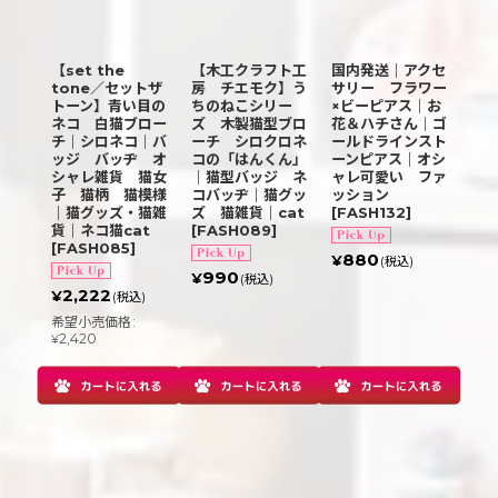
【set the
【木工クラフト工
国内発送｜アクセ
tone／セットザ
房 チエモク】う
サリー フラワー
トーン】青い目の
ちのねこシリー
×ビーピアス｜お
ネコ 白猫ブロー
ズ 木製猫型ブロ
花＆ハチさん｜ゴ
チ｜シロネコ｜バ
ーチ シロクロネ
ールドラインスト
ッジ バッヂ オ
コの「はんくん」
ーンピアス｜オシ
シャレ雑貨 猫女
｜猫型バッジ ネ
ャレ可愛い ファ
子 猫柄 猫模様
コバッヂ｜猫グッ
ッション
｜猫グッズ・猫雑
ズ 猫雑貨｜cat
[
FASH132
]
貨｜ネコ猫cat
[
FASH089
]
[
FASH085
]
880
¥
(税込)
990
¥
(税込)
2,222
¥
(税込)
希望小売価格
:
2,420
¥