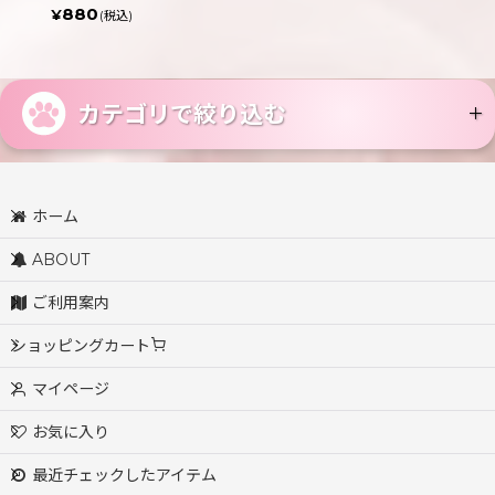
880
¥
(税込)
カテゴリで絞り込む
ファッション・服飾小物 (全商品)
ホーム
ヘアアクセサリー
ABOUT
ポーチ・財布
ご利用案内
ショッピングカート
ハンドタオル・ハンカチ
マイページ
ミラー・鏡
お気に入り
扇子
最近チェックしたアイテム