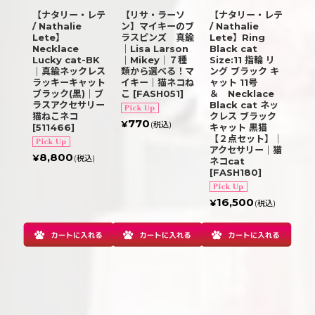
【ナタリー・レテ
【リサ・ラーソ
【ナタリー・レテ
/ Nathalie
ン】マイキーのブ
/ Nathalie
Lete】
ラスピンズ 真鍮
Lete】Ring
Necklace
｜Lisa Larson
Black cat
Lucky cat-BK
｜Mikey｜７種
Size:11 指輪 リ
｜真鍮ネックレス
類から選べる！マ
ング ブラック キ
ラッキーキャット
イキー｜猫ネコね
ャット 11号
ブラック(黒)｜ブ
こ
[
FASH051
]
＆ Necklace
ラスアクセサリー
Black cat ネッ
猫ねこネコ
クレス ブラック
770
¥
(税込)
[
511466
]
キャット 黒猫
【２点セット】｜
アクセサリー｜猫
8,800
¥
(税込)
ネコcat
[
FASH180
]
16,500
¥
(税込)