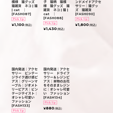
模様 猫グッズ
子 猫柄 猫模
ンドメイドアクセ
猫雑貨 ネコ | 猫
様 猫グッズ 猫
サリー｜猫グッ
| cat ｜
雑貨 ネコ | 猫 |
ズ 猫雑貨
[
FASH087
]
cat ｜
[
FASH090
]
[
FASH088
]
1,100
1,800
¥
¥
(税込)
(税込)
1,430
¥
(税込)
国内発送｜アクセ
国内発送｜アクセ
サリー ビンテー
サリー ドライフ
ジライク透け感ピ
ラワー＆レジンピ
アス｜グリーンマ
アス｜本物のお花
ーブル｜ジオメト
をそのままレジン
リーピアス｜ビン
に｜オシャレ可愛
テージテイスト｜
い ファッション
オシャレ可愛い
[
FASH134
]
ファッション
[
FASH133
]
880
¥
(税込)